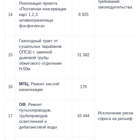
требований
Реализация проекта
законодательства
«Поэтапная консервация
14
карт 1,2,3
8 825
шламохранилища
фосфогипса»
Газоходный тракт от
сушильных барабанов
ОПСШ с заменой
15
31 582
дымовой трубы
обжигового отделения
Н-50м
МПЦ.
Ремонт кислой
16
178
канализации
ОФ
. Ремонт
пульпопроводов,
Исключение риска
17
трубопроводов
10 444
сброса на рельеф
осветленной и
дебалансовой воды