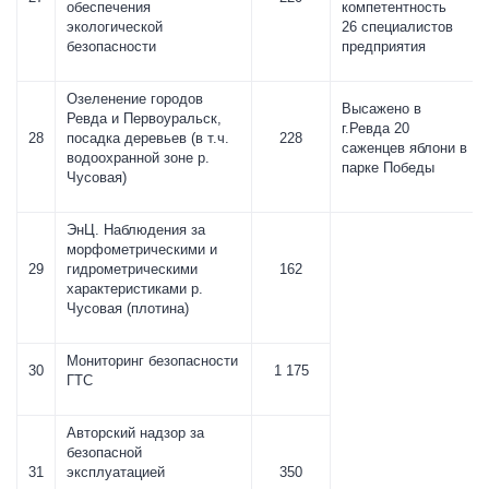
обеспечения
компетентность
экологической
26 специалистов
безопасности
предприятия
Озеленение городов
Высажено в
Ревда и Первоуральск,
г.Ревда 20
28
посадка деревьев (в т.ч.
228
саженцев яблони в
водоохранной зоне р.
парке Победы
Чусовая)
ЭнЦ. Наблюдения за
морфометрическими и
29
гидрометрическими
162
характеристиками р.
Чусовая (плотина)
Мониторинг безопасности
30
1 175
ГТС
Авторский надзор за
безопасной
31
эксплуатацией
350