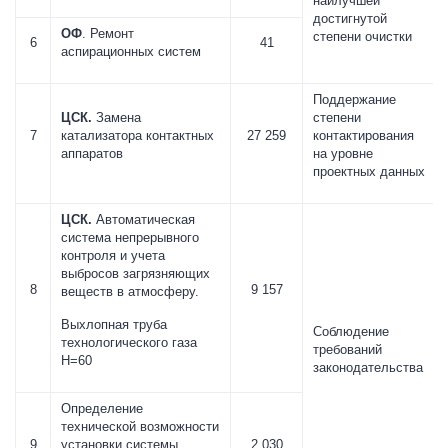
наилучшей
достигнутой
ОФ
. Ремонт
степени очистки
6
41
аспирационных систем
Поддержание
ЦСК.
Замена
степени
7
катализатора контактных
27 259
контактирования
аппаратов
на уровне
проектных данных
ЦСК.
Автоматическая
система непрерывного
контроля и учета
выбросов загрязняющих
8
9 157
веществ в атмосферу.
Выхлопная труба
Соблюдение
технологического газа
требований
Н=60
законодательства
Определение
технической возможности
9
установки системы
2 030