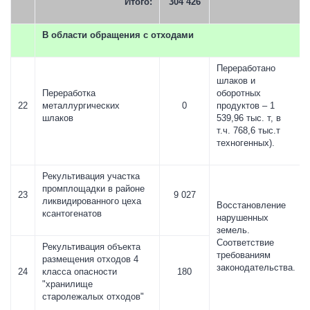
Итого:
304 426
В области обращения с отходами
Переработано
шлаков и
Переработка
оборотных
22
металлургических
0
продуктов – 1
шлаков
539,96 тыс. т, в
т.ч. 768,6 тыс.т
техногенных).
Рекультивация участка
промплощадки в районе
23
9 027
ликвидированного цеха
Восстановление
ксантогенатов
нарушенных
земель.
Соответствие
Рекультивация объекта
требованиям
размещения отходов 4
законодательства.
24
класса опасности
180
"хранилище
старолежалых отходов"