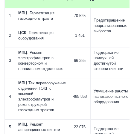
МПЦ
. Герметизация
1
70 525
газоходного тракта
Предотвращение
неорганизованных
выбросов
ЦСК
. Герметизация
2
1 451
оборудования
МПЦ
. Ремонт
Поддержание
электрофильтров в
наилучшей
3
66 385
конверторном и
достигнутой
плавильном отделениях
степени очистки
МПЦ.
Тех.перевооружение
отделения ТОКГ с
Улучшение работы
заменой
4
495 858
пылегазоочистного
электрофильтров и
оборудования
реконструкцией
газоходных трактов
МПЦ.
Ремонт
5
22 076
Поддержание
аспирационных систем