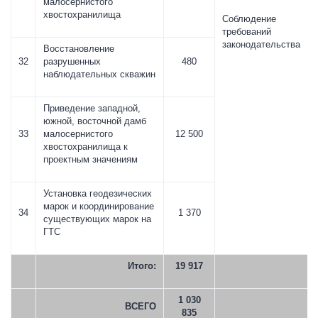
малосернистого
хвостохранилища
Соблюдение
требований
законодательства
Восстановление
32
разрушенных
480
наблюдательных скважин
Приведение западной,
южной, восточной дамб
33
малосернистого
12 500
хвостохранилища к
проектным значениям
Установка геодезических
марок и координирование
34
1 370
существующих марок на
ГТС
Итого:
19 917
1 030
ВСЕГО
835