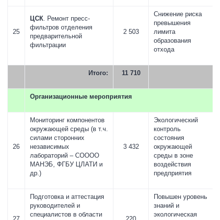
Снижение риска
ЦСК
. Ремонт пресс-
превышения
фильтров отделения
25
2 503
лимита
предварительной
образования
фильтрации
отхода
Итого:
11 710
Организационные мероприятия
Мониторинг компонентов
Экологический
окружающей среды (в т.ч.
контроль
силами сторонних
состояния
26
независимых
3 432
окружающей
лабораторий – СОООО
среды в зоне
МАНЭБ, ФГБУ ЦЛАТИ и
воздействия
др.)
предприятия
Подготовка и аттестация
Повышен уровень
руководителей и
знаний и
специалистов в области
экологическая
27
220